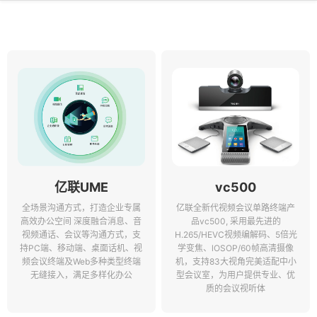
亿联UME
vc500
全场景沟通方式，打造企业专属
亿联全新代视频会议单路终端产
高效办公空间 深度融合消息、音
品vc500, 采用最先进的
视频通话、会议等沟通方式，支
H.265/HEVC视频编解码、5倍光
持PC端、移动端、桌面话机、视
学变焦、lOSOP/60帧高清摄像
频会议终端及Web多种类型终端
机，支持83大视角完美适配中小
无缝接入，满足多样化办公
型会议室，为用户提供专业、优
质的会议视听体