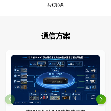
共
1
页
3
条
通信方案