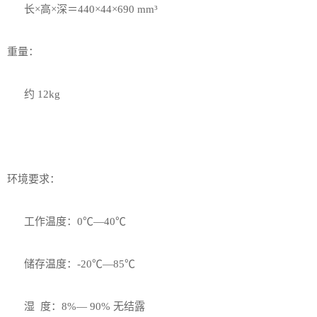
长×高×深＝440×44×690 mm³
重量：
约 12kg
环境要求：
工作温度：0℃—40℃
储存温度：-20℃—85℃
湿 度：8%— 90% 无结露