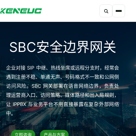
搜索
科能融合网站导航摘要：网站包含产品、解决方案、开发者、资
SBC安全边界网关
企业对接 SIP 中继、热线坐席或远程分支时，经常会
遇到注册不稳、单通无声、号码格式不一致和公网侧
访问风险。SBC 网关部署在语音网络边界，负责处
理运营商入口、访问策略、媒体路径和出入局规则，
让 IPPBX 与业务平台不用直接暴露在复杂外部网络
中。
立即咨询
产品与方案