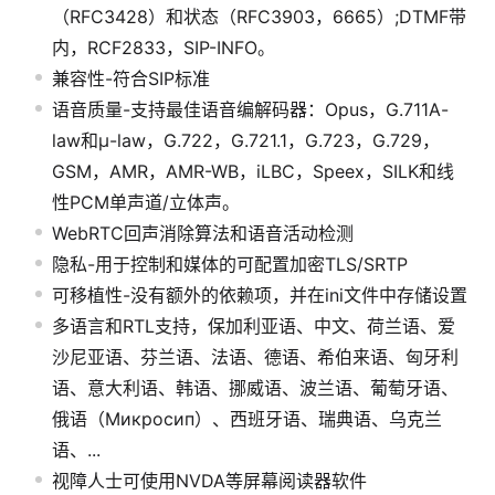
（RFC3428）和状态（RFC3903，6665）;DTMF带
内，RCF2833，SIP-INFO。
兼容性-符合SIP标准
语音质量-支持最佳语音编解码器：Opus，G.711A-
law和μ-law，G.722，G.721.1，G.723，G.729，
GSM，AMR，AMR-WB，iLBC，Speex，SILK和线
性PCM单声道/立体声。
WebRTC回声消除算法和语音活动检测
隐私-用于控制和媒体的可配置加密TLS/SRTP
可移植性-没有额外的依赖项，并在ini文件中存储设置
多语言和RTL支持，保加利亚语、中文、荷兰语、爱
沙尼亚语、芬兰语、法语、德语、希伯来语、匈牙利
语、意大利语、韩语、挪威语、波兰语、葡萄牙语、
俄语（Микросип）、西班牙语、瑞典语、乌克兰
语、...
视障人士可使用NVDA等屏幕阅读器软件