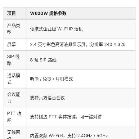
项目
W620W 规格参数
产品类
便携式企业级 Wi-Fi IP 话机
型
屏幕
2.4 英寸彩色高清液晶显示屏，分辨率 240 × 320
SIP 线
8 条 SIP 路线
路
通话模
听筒 / 免提 / 耳机模式
式
会议能
支持六方语音会议
力
PTT 功
支持侧边 PTT 实体按键，可一键对讲
能
无线网
内置双频 Wi-Fi 6，支持 2.4GHz / 5GHz
络