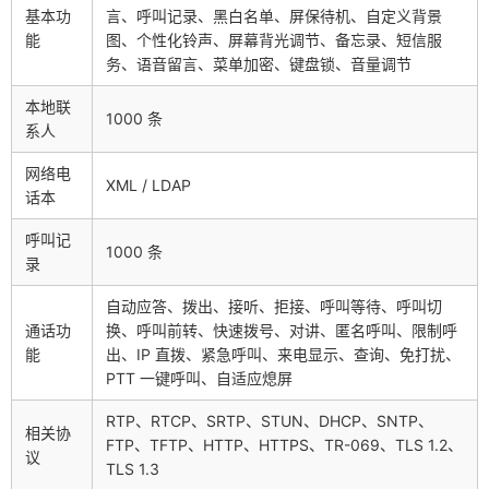
基本功
言、呼叫记录、黑白名单、屏保待机、自定义背景
能
图、个性化铃声、屏幕背光调节、备忘录、短信服
务、语音留言、菜单加密、键盘锁、音量调节
本地联
1000 条
系人
网络电
XML / LDAP
话本
呼叫记
1000 条
录
自动应答、拨出、接听、拒接、呼叫等待、呼叫切
通话功
换、呼叫前转、快速拨号、对讲、匿名呼叫、限制呼
能
出、IP 直拨、紧急呼叫、来电显示、查询、免打扰、
PTT 一键呼叫、自适应熄屏
RTP、RTCP、SRTP、STUN、DHCP、SNTP、
相关协
FTP、TFTP、HTTP、HTTPS、TR-069、TLS 1.2、
议
TLS 1.3