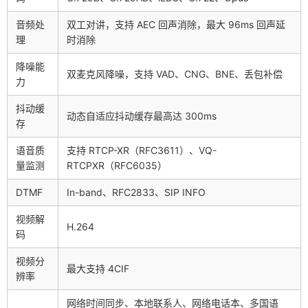
音频处
双工对讲，支持 AEC 回声消除，最大 96ms 回声延
理
时消除
降噪能
双麦克风降噪，支持 VAD、CNG、BNE、丢包补偿
力
抖动缓
动态自适应抖动缓存最高达 300ms
存
语音质
支持 RTCP-XR（RFC3611）、VQ-
量监测
RTCPXR（RFC6035）
DTMF
In-band、RFC2833、SIP INFO
视频解
H.264
码
视频分
最大支持 4CIF
辨率
网络时间同步、本地联系人、网络电话本、多国语