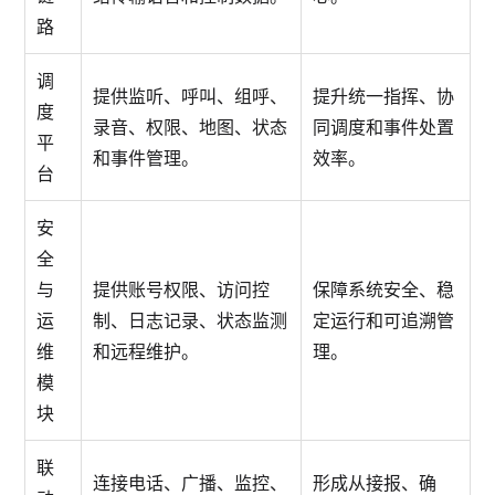
路
调
提供监听、呼叫、组呼、
提升统一指挥、协
度
录音、权限、地图、状态
同调度和事件处置
平
和事件管理。
效率。
台
安
全
与
提供账号权限、访问控
保障系统安全、稳
运
制、日志记录、状态监测
定运行和可追溯管
维
和远程维护。
理。
模
块
联
连接电话、广播、监控、
形成从接报、确