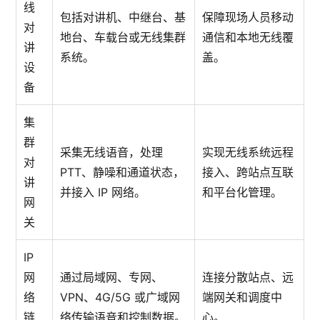
线
包括对讲机、中继台、基
保障现场人员移动
对
地台、车载台或无线集群
通信和本地无线覆
讲
系统。
盖。
设
备
集
群
采集无线语音，处理
实现无线系统远程
对
PTT、静噪和通道状态，
接入、跨站点互联
讲
并接入 IP 网络。
和平台化管理。
网
关
IP
网
通过局域网、专网、
连接分散站点、远
络
VPN、4G/5G 或广域网
端网关和调度中
链
络传输语音和控制数据。
心。