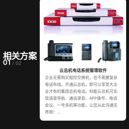
相关方案
01
/ 02
云总机电话系统管理软件
企业无需购买程控交换机，也不需要复杂
电话布线。开通云总机，即可以享受大企
业才有的集团总机电话。科能云总机可实
现语音导航、通话录音、APP拨号、电话
会议、一号多机等功能，让您从此沟通无
界限！...