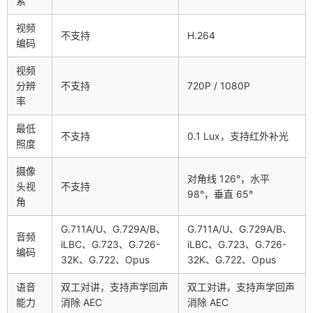
素
视频
不支持
H.264
编码
视频
分辨
不支持
720P / 1080P
率
最低
不支持
0.1 Lux，支持红外补光
照度
摄像
对角线 126°，水平
头视
不支持
98°，垂直 65°
角
G.711A/U、G.729A/B、
G.711A/U、G.729A/B、
音频
iLBC、G.723、G.726-
iLBC、G.723、G.726-
编码
32K、G.722、Opus
32K、G.722、Opus
语音
双工对讲，支持声学回声
双工对讲，支持声学回声
能力
消除 AEC
消除 AEC