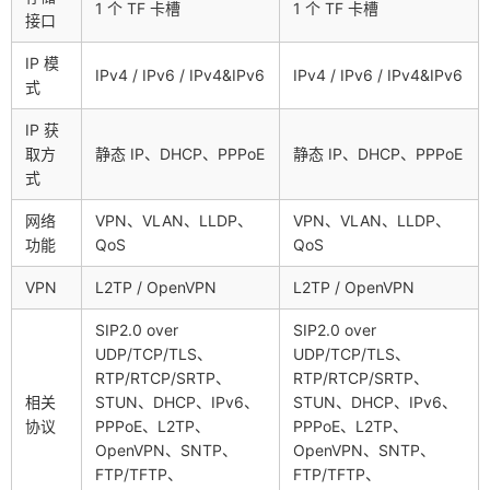
1 个 TF 卡槽
1 个 TF 卡槽
接口
IP 模
IPv4 / IPv6 / IPv4&IPv6
IPv4 / IPv6 / IPv4&IPv6
式
IP 获
取方
静态 IP、DHCP、PPPoE
静态 IP、DHCP、PPPoE
式
网络
VPN、VLAN、LLDP、
VPN、VLAN、LLDP、
功能
QoS
QoS
VPN
L2TP / OpenVPN
L2TP / OpenVPN
SIP2.0 over
SIP2.0 over
UDP/TCP/TLS、
UDP/TCP/TLS、
RTP/RTCP/SRTP、
RTP/RTCP/SRTP、
相关
STUN、DHCP、IPv6、
STUN、DHCP、IPv6、
协议
PPPoE、L2TP、
PPPoE、L2TP、
OpenVPN、SNTP、
OpenVPN、SNTP、
FTP/TFTP、
FTP/TFTP、