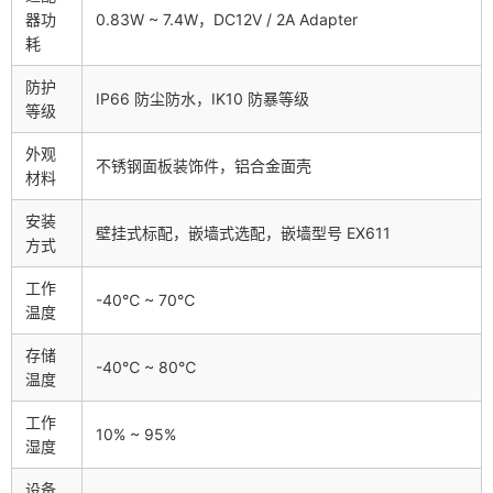
器功
0.83W ~ 7.4W，DC12V / 2A Adapter
耗
防护
IP66 防尘防水，IK10 防暴等级
等级
外观
不锈钢面板装饰件，铝合金面壳
材料
安装
壁挂式标配，嵌墙式选配，嵌墙型号 EX611
方式
工作
-40℃ ~ 70℃
温度
存储
-40℃ ~ 80℃
温度
工作
10% ~ 95%
湿度
设备