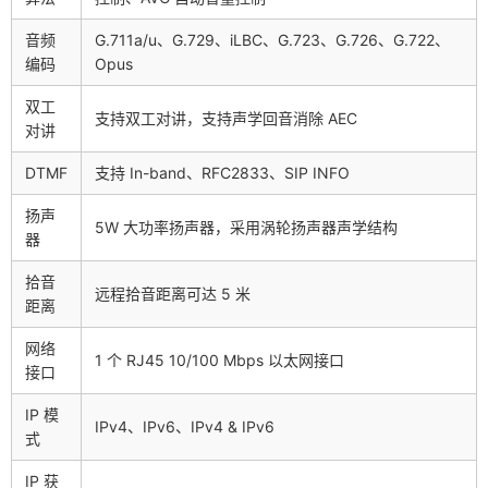
音频
G.711a/u、G.729、iLBC、G.723、G.726、G.722、
编码
Opus
双工
支持双工对讲，支持声学回音消除 AEC
对讲
DTMF
支持 In-band、RFC2833、SIP INFO
扬声
5W 大功率扬声器，采用涡轮扬声器声学结构
器
拾音
远程拾音距离可达 5 米
距离
网络
1 个 RJ45 10/100 Mbps 以太网接口
接口
IP 模
IPv4、IPv6、IPv4 & IPv6
式
IP 获