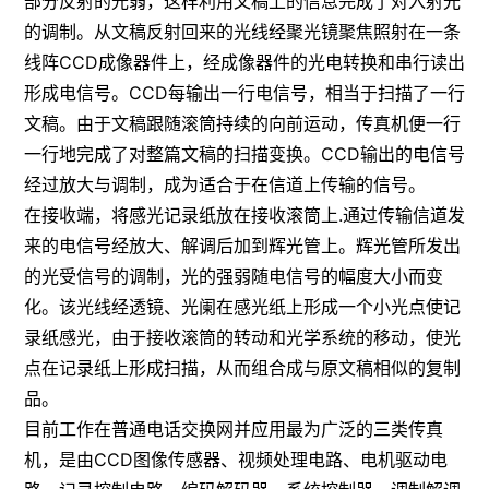
部分反射的光弱，这样利用文稿上的信息完成了对入射光
的调制。从文稿反射回来的光线经聚光镜聚焦照射在一条
线阵CCD成像器件上，经成像器件的光电转换和串行读出
形成电信号。CCD每输出一行电信号，相当于扫描了一行
文稿。由于文稿跟随滚筒持续的向前运动，传真机便一行
一行地完成了对整篇文稿的扫描变换。CCD输出的电信号
经过放大与调制，成为适合于在信道上传输的信号。
在接收端，将感光记录纸放在接收滚筒上.通过传输信道发
来的电信号经放大、解调后加到辉光管上。辉光管所发出
的光受信号的调制，光的强弱随电信号的幅度大小而变
化。该光线经透镜、光阑在感光纸上形成一个小光点使记
录纸感光，由于接收滚筒的转动和光学系统的移动，使光
点在记录纸上形成扫描，从而组合成与原文稿相似的复制
品。
目前工作在普通电话交换网并应用最为广泛的三类传真
机，是由CCD图像传感器、视频处理电路、电机驱动电